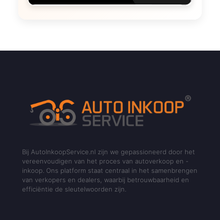
Bij AutoInkoopService.nl zijn we gepassioneerd door het
vereenvoudigen van het proces van autoverkoop en -
inkoop. Ons platform staat centraal in het samenbrengen
van verkopers en dealers, waarbij betrouwbaarheid en
efficiëntie de sleutelwoorden zijn.