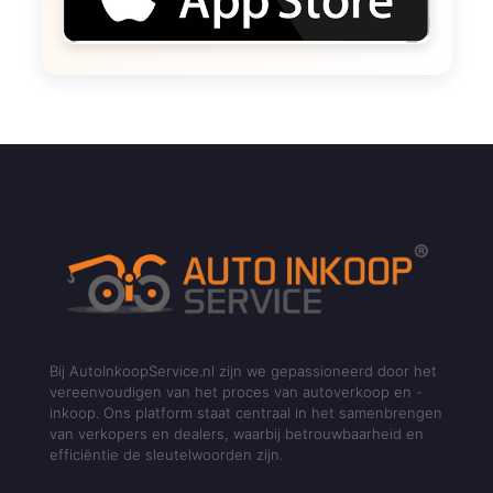
Bij AutoInkoopService.nl zijn we gepassioneerd door het
vereenvoudigen van het proces van autoverkoop en -
inkoop. Ons platform staat centraal in het samenbrengen
van verkopers en dealers, waarbij betrouwbaarheid en
efficiëntie de sleutelwoorden zijn.