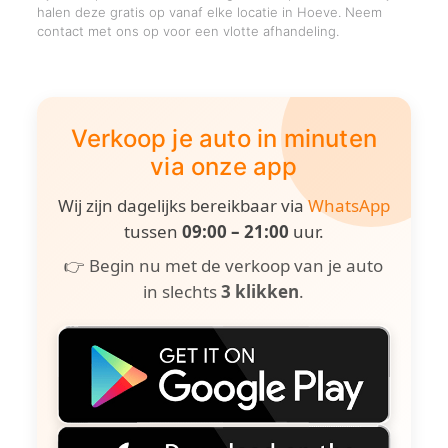
halen deze gratis op vanaf elke locatie in Hoeve. Neem
contact met ons op voor een vlotte afhandeling.
Verkoop je auto in minuten
via onze app
Wij zijn dagelijks bereikbaar via
WhatsApp
tussen
09:00 – 21:00
uur.
👉 Begin nu met de verkoop van je auto
in slechts
3 klikken
.