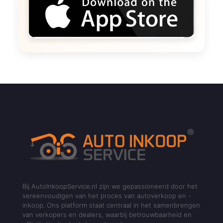
Bij AutoInkoopService.nl zijn we gepassioneerd door het
vereenvoudigen van het proces van autoverkoop en -
inkoop. Ons platform staat centraal in het samenbrengen
van verkopers en dealers, waarbij betrouwbaarheid en