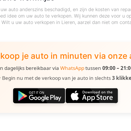
uw auto anderszins beschadigd, en zijn de kosten van repa
ed idee om uw auto te verkopen. Wij kunnen deze voor u op 
. Wilt u uw auto verkopen in Lieren, aarzel dan niet om con
koop je auto in minuten via onze
ijn dagelijks bereikbaar via
WhatsApp
tussen
09:00 – 21:
 Begin nu met de verkoop van je auto in slechts
3 klikk