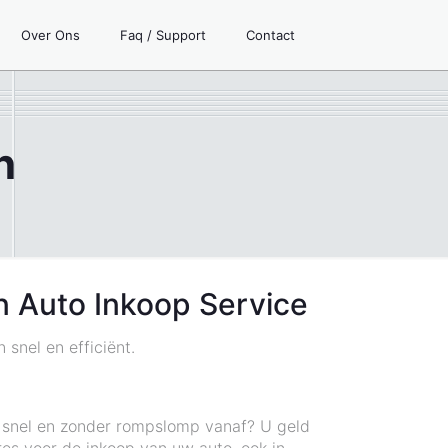
Over Ons
Faq / Support
Contact
n
n Auto Inkoop Service
 snel en efficiënt.
n snel en zonder rompslomp vanaf? U geld