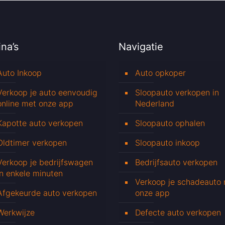
na’s
Navigatie
Auto Inkoop
Auto opkoper
Verkoop je auto eenvoudig
Sloopauto verkopen in
online met onze app
Nederland
Kapotte auto verkopen
Sloopauto ophalen
Oldtimer verkopen
Sloopauto inkoop
Verkoop je bedrijfswagen
Bedrijfsauto verkopen
in enkele minuten
Verkoop je schadeauto
Afgekeurde auto verkopen
onze app
Werkwijze
Defecte auto verkopen