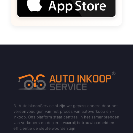
Bij AutoInkoopService.nl zijn we gepassioneerd door het
vereenvoudigen van het proces van autoverkoop en -
inkoop. Ons platform staat centraal in het samenbrengen
van verkopers en dealers, waarbij betrouwbaarheid en
efficiëntie de sleutelwoorden zijn.