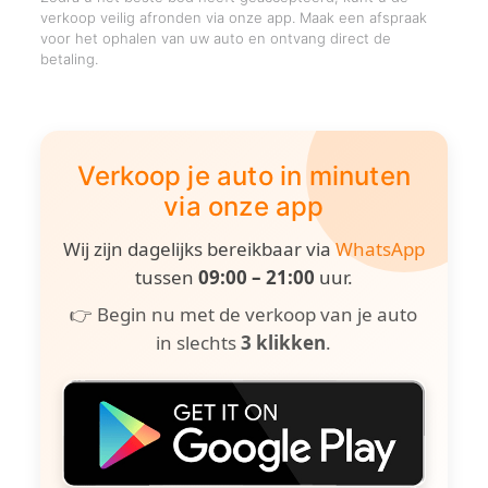
verkoop veilig afronden via onze app. Maak een afspraak
voor het ophalen van uw auto en ontvang direct de
betaling.
Verkoop je auto in minuten
via onze app
Wij zijn dagelijks bereikbaar via
WhatsApp
tussen
09:00 – 21:00
uur.
👉 Begin nu met de verkoop van je auto
in slechts
3 klikken
.