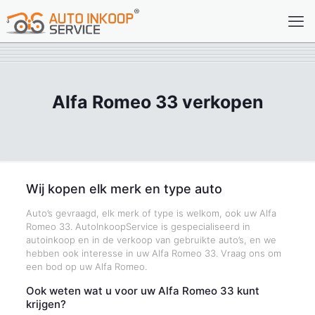
Alfa Romeo 33 verkopen
Wij kopen elk merk en type auto
Auto’s gevraagd, elk merk of type is welkom, ook uw Alfa
Romeo 33. AutoInkoopService is gespecialiseerd in
autoinkoop en in de verkoop van gebruikte auto’s, en we
hebben ook interesse in uw Alfa Romeo 33. Vraag ons om
een bod op uw Alfa Romeo.
Ook weten wat u voor uw Alfa Romeo 33 kunt
krijgen?