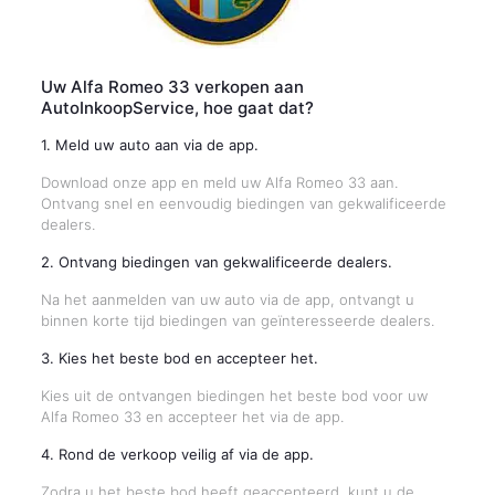
Uw Alfa Romeo 33 verkopen aan
AutoInkoopService, hoe gaat dat?
1. Meld uw auto aan via de app.
Download onze app en meld uw Alfa Romeo 33 aan.
Ontvang snel en eenvoudig biedingen van gekwalificeerde
dealers.
2. Ontvang biedingen van gekwalificeerde dealers.
Na het aanmelden van uw auto via de app, ontvangt u
binnen korte tijd biedingen van geïnteresseerde dealers.
3. Kies het beste bod en accepteer het.
Kies uit de ontvangen biedingen het beste bod voor uw
Alfa Romeo 33 en accepteer het via de app.
4. Rond de verkoop veilig af via de app.
Zodra u het beste bod heeft geaccepteerd, kunt u de