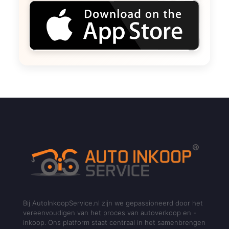
Bij AutoInkoopService.nl zijn we gepassioneerd door het
vereenvoudigen van het proces van autoverkoop en -
inkoop. Ons platform staat centraal in het samenbrengen