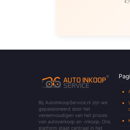
👉
Pagi
Bij AutoInkoopService.nl zijn we
gepassioneerd door het
vereenvoudigen van het proces
van autoverkoop en -inkoop. Ons
platform staat centraal in het