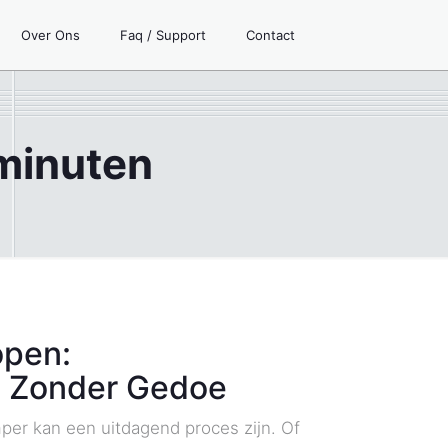
Over Ons
Faq / Support
Contact
 minuten
open:
en Zonder Gedoe
er kan een uitdagend proces zijn. Of