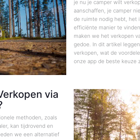
je nu je camper wilt verk
aanschaffen, je camper ni
de ruimte nodig hebt, het 
efficiënte manier te vinde
maken we het verkopen va
gedoe. In dit artikel legg
verkopen, wat de voordele
onze app de beste keuze z
erkopen via
?
tionele methoden, zoals
ler, kan tijdrovend en
bieden we een alternatief