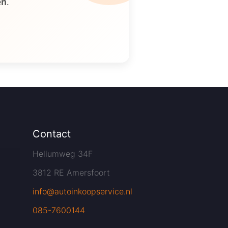
en
.
Contact
Heliumweg 34F
3812 RE Amersfoort
info@autoinkoopservice.nl
085-7600144