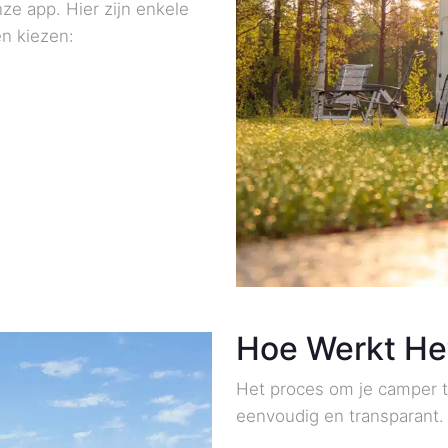
nze app. Hier zijn enkele
n kiezen:
Hoe Werkt He
Het proces om je camper t
eenvoudig en transparant. 