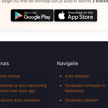
 Begin nu met de verkoop van je auto in slechts
3 klikk
na’s
Navigatie
Auto Inkoop
Auto opkoper
Verkoop je auto eenvoudig
Sloopauto verkopen in
online met onze app
Nederland
Kapotte auto verkopen
Sloopauto ophalen