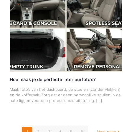
Hoe maak je de perfecte interieurfoto’s?
Maak foto’s van het dashboard, de stoelen (zonder vlekken)
en de kofferbak. Zorg dat er geen persoonlijke spullen in de
auto liggen voor een professionele uitstraling.
[…]
1
2
3
4
5
6
Next page