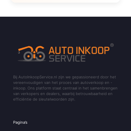
Bij AutoInkoopService.nl zijn we gepassioneerd door het
vereenvoudigen van het proces van autoverkoop en -
inkoop. Ons platform staat centraal in het samenbrengen
van verkopers en dealers, waarbij betrouwbaarheid en
efficiëntie de sleutelwoorden zijn.
Pagina’s