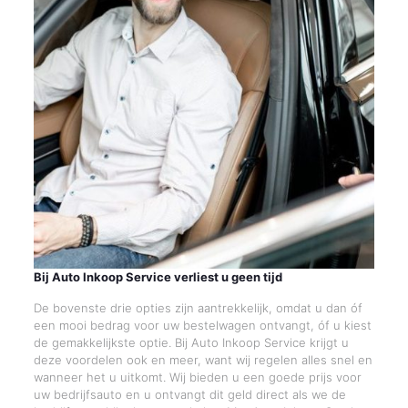
Bij Auto Inkoop Service verliest u geen tijd
De bovenste drie opties zijn aantrekkelijk, omdat u dan óf
een mooi bedrag voor uw bestelwagen ontvangt, óf u kiest
de gemakkelijkste optie. Bij Auto Inkoop Service krijgt u
deze voordelen ook en meer, want wij regelen alles snel en
wanneer het u uitkomt. Wij bieden u een goede prijs voor
uw bedrijfsauto en u ontvangt dit geld direct als we de