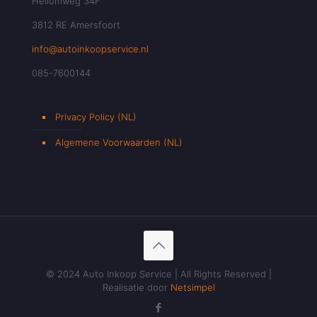
Heliumweg 34F
3812 RE Amersfoort
info@autoinkoopservice.nl
085-7600144
Privacy Policy (NL)
Algemene Voorwaarden (NL)
© 2024 Auto Inkoop Service | All Rights Reserved |
Realisatie door
Netsimpel