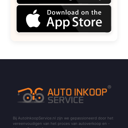
Bij AutoInkoopService.nl zijn we gepassioneerd door het
vereenvoudigen van het proces van autoverkoop en -