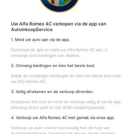
Uw Alfa Romeo 4C verkopen via de app van
AutoInkoopService
1. Meld uw auto aan via de app.
Download de app en meld uw Alfa Romeo 4C aan. U
ontvangt snel biedingen van dealers.
2. Ontvang biedingen en kies het beste bod.
Bekijk de ontvangen biedingen en kies het beste bod voor
uw Alfa Romeo 4C.
3. Veilig afrekenen en de verkoop afronden.
Accepteer het bod en rond de verkoop veilig af via de app.
Ontvang direct geld en het RDW-vrijwaringsbewijs.
4. Verkoop uw Alfa Romeo 4C met gemak via onze app.
Verkoop uw auto snel en eenvoudig met de hulp van
AutoInkoopService. Download de app en begin vandaag