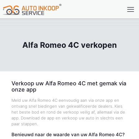
Alfa Romeo 4C verkopen
Verkoop uw Alfa Romeo 4C met gemak via
onze app
Meld uw Alfa Romeo 4C eenvoudig aan via onze app en
ontvang snel biedingen van gekwalificeerde dealers. Kies
het beste bod en rond de verkoop veilig af, allemaal via de
app. Download de app en verkoop uw auto in slechts een
paar stappen.
Benieuwd naar de waarde van uw Alfa Romeo 4C?