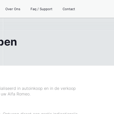
Over Ons
Faq / Support
Contact
pen
aliseerd in autoinkoop en in de verkoop
p uw Alfa Romeo.