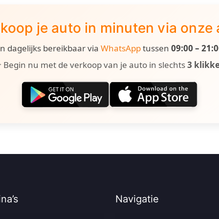
koop je auto in minuten via onze
ijn dagelijks bereikbaar via
WhatsApp
tussen
09:00 – 21:
 Begin nu met de verkoop van je auto in slechts
3 klikk
na’s
Navigatie