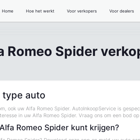
Home
Hoe het werkt
Voor verkopers
Voor dealers
fa Romeo Spider verko
 type auto
om, ook uw Alfa Romeo Spider. AutoInkoopService is gespeci
nteresse in uw Alfa Romeo Spider. Vraag ons om een bod o
Alfa Romeo Spider kunt krijgen?