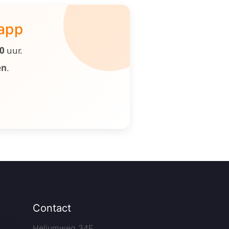
 app
00
uur.
en
.
Contact
Heliumweg 34F