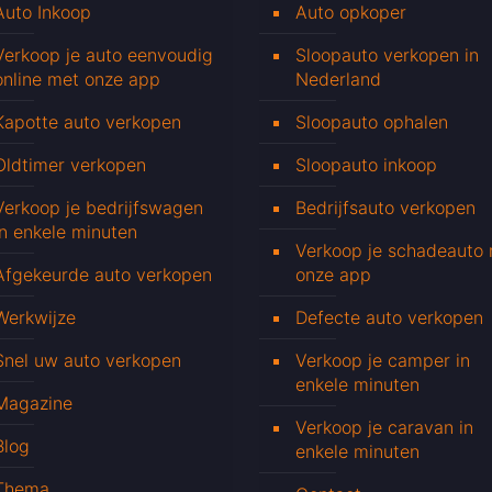
Auto Inkoop
Auto opkoper
Verkoop je auto eenvoudig
Sloopauto verkopen in
online met onze app
Nederland
Kapotte auto verkopen
Sloopauto ophalen
Oldtimer verkopen
Sloopauto inkoop
Verkoop je bedrijfswagen
Bedrijfsauto verkopen
in enkele minuten
Verkoop je schadeauto
Afgekeurde auto verkopen
onze app
Werkwijze
Defecte auto verkopen
Snel uw auto verkopen
Verkoop je camper in
enkele minuten
Magazine
Verkoop je caravan in
Blog
enkele minuten
Thema