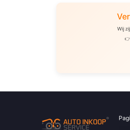
Ver
Wij z
👉
Pagi