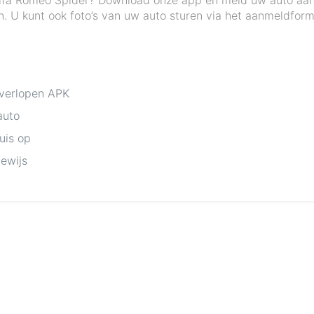
Alfa Romeo Spider? Download onze app en meld uw auto aan. 
 U kunt ook foto’s van uw auto sturen via het aanmeldformu
 verlopen APK
auto
huis op
bewijs