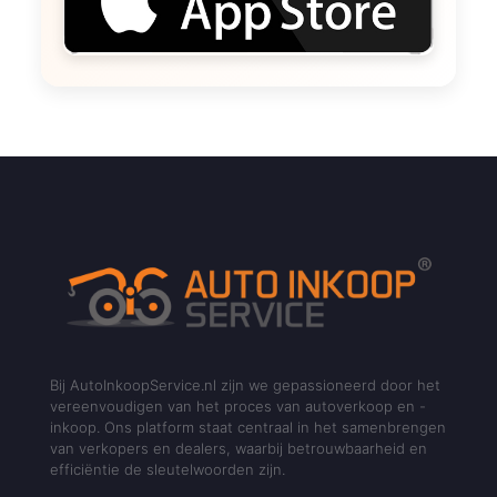
Bij AutoInkoopService.nl zijn we gepassioneerd door het
vereenvoudigen van het proces van autoverkoop en -
inkoop. Ons platform staat centraal in het samenbrengen
van verkopers en dealers, waarbij betrouwbaarheid en
efficiëntie de sleutelwoorden zijn.