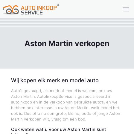
Aston Martin verkopen
Wij kopen elk merk en model auto
Auto’s gevraagd, elk merk of model is welkom, ook uw
Aston Martin. AutoInkoopService is gespecialiseerd in
autoinkoop en in de verkoop van gebruikte auto’s, en we
hebben ook interesse in uw Aston Martin, welk model het
ook is. Dus of u nu een grote, kleine, oude of jonge Aston
Martin verkopen wilt, vraag om een bod.
Ook weten wat u voor uw Aston Martin kunt