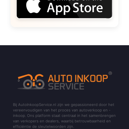
Bij AutoInkoopService.nl zijn we gepassioneerd door het
vereenvoudigen van het proces van autoverkoop en -
inkoop. Ons platform staat centraal in het samenbrengen
van verkopers en dealers, waarbij betrouwbaarheid en
efficiëntie de sleutelwoorden zijn.