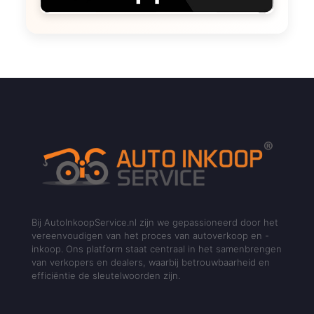
Bij AutoInkoopService.nl zijn we gepassioneerd door het
vereenvoudigen van het proces van autoverkoop en -
inkoop. Ons platform staat centraal in het samenbrengen
van verkopers en dealers, waarbij betrouwbaarheid en
efficiëntie de sleutelwoorden zijn.