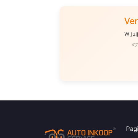
Ver
Wij z
👉
Pagi