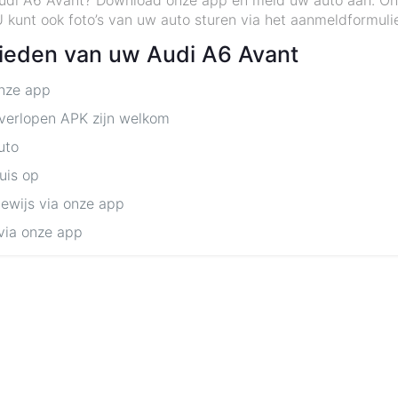
Audi A6 Avant? Download onze app en meld uw auto aan. Ontv
kunt ook foto’s van uw auto sturen via het aanmeldformulie
bieden van uw Audi A6 Avant
onze app
 verlopen APK zijn welkom
uto
huis op
bewijs via onze app
via onze app