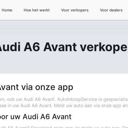
Home
Hoe het werkt
Voor verkopers
Voor dealers
udi A6 Avant verkop
vant via onze app
om, ook uw Audi A6 Avant. AutoInkoopService is gespecialis
esse in uw Audi A6 Avant. Meld uw auto aan via onze app e
oor uw Audi A6 Avant