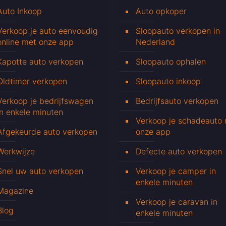
Auto Inkoop
Auto opkoper
Verkoop je auto eenvoudig
Sloopauto verkopen in
online met onze app
Nederland
Kapotte auto verkopen
Sloopauto ophalen
Oldtimer verkopen
Sloopauto inkoop
Verkoop je bedrijfswagen
Bedrijfsauto verkopen
in enkele minuten
Verkoop je schadeauto
Afgekeurde auto verkopen
onze app
Werkwijze
Defecte auto verkopen
Snel uw auto verkopen
Verkoop je camper in
enkele minuten
Magazine
Verkoop je caravan in
Blog
enkele minuten