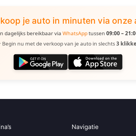
koop je auto in minuten via onze
ijn dagelijks bereikbaar via
WhatsApp
tussen
09:00 – 21:
 Begin nu met de verkoop van je auto in slechts
3 klikk
na’s
Navigatie