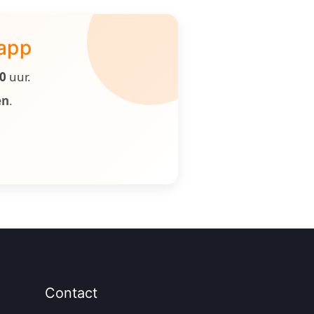
 app
00
uur.
en
.
Contact