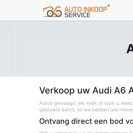
A
Verkoop uw Audi A6 A
Auto’s gevraagd, elk merk of type is welk
gebruikte auto’s, en we hebben ook inter
Ontvang direct een bod v