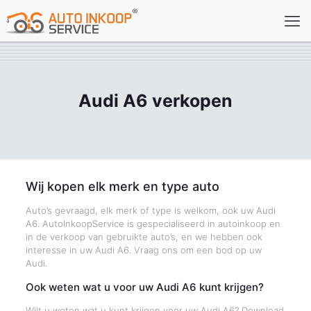
Audi A6 verkopen
Wij kopen elk merk en type auto
Auto’s gevraagd, elk merk of type is welkom, ook uw Audi
A6. AutoInkoopService is gespecialiseerd in autoinkoop en
in de verkoop van gebruikte auto’s, en we hebben ook
interesse in uw Audi A6. Vraag ons om een bod op uw
Audi.
Ook weten wat u voor uw Audi A6 kunt krijgen?
Wilt u weten wat u kunt krijgen voor uw Audi A6? Download