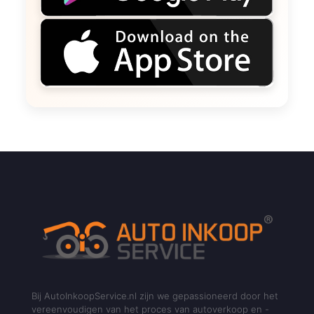
Bij AutoInkoopService.nl zijn we gepassioneerd door het
vereenvoudigen van het proces van autoverkoop en -