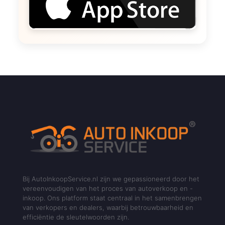
Bij AutoInkoopService.nl zijn we gepassioneerd door het
vereenvoudigen van het proces van autoverkoop en -
inkoop. Ons platform staat centraal in het samenbrengen
van verkopers en dealers, waarbij betrouwbaarheid en
efficiëntie de sleutelwoorden zijn.