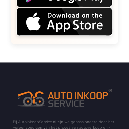
Bij AutoInkoopService.nl zijn we gepassioneerd door het
vereenvoudigen van het proces van autoverkoop en -