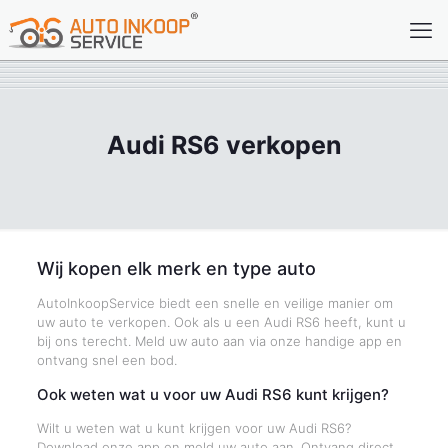
Audi RS6 verkopen
Wij kopen elk merk en type auto
AutoInkoopService biedt een snelle en veilige manier om
uw auto te verkopen. Ook als u een Audi RS6 heeft, kunt u
bij ons terecht. Meld uw auto aan via onze handige app en
ontvang snel een bod.
Ook weten wat u voor uw Audi RS6 kunt krijgen?
Wilt u weten wat u kunt krijgen voor uw Audi RS6?
Download onze app en meld uw auto aan. Ontvang direct