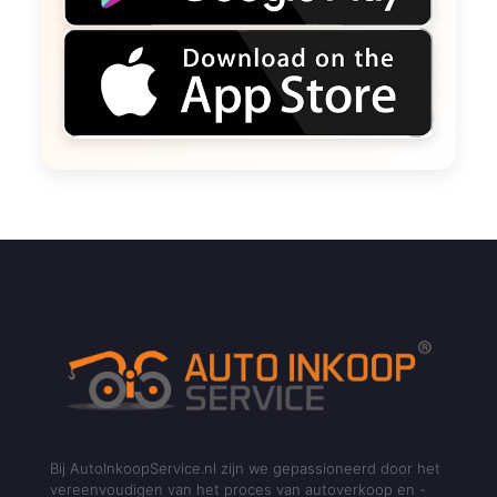
Bij AutoInkoopService.nl zijn we gepassioneerd door het
vereenvoudigen van het proces van autoverkoop en -