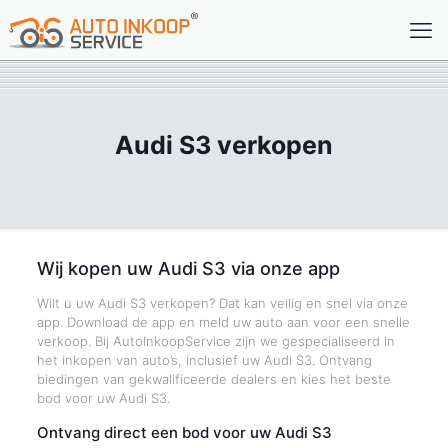
Audi S3 verkopen
Wij kopen uw Audi S3 via onze app
Wilt u uw Audi S3 verkopen? Dat kan veilig en snel via onze
app. Download de app en meld uw auto aan voor een snelle
verkoop. Bij AutoInkoopService zijn we gespecialiseerd in
het inkopen van auto’s, inclusief uw Audi S3. Ontvang
biedingen van gekwalificeerde dealers en kies het beste
bod voor uw Audi S3.
Ontvang direct een bod voor uw Audi S3