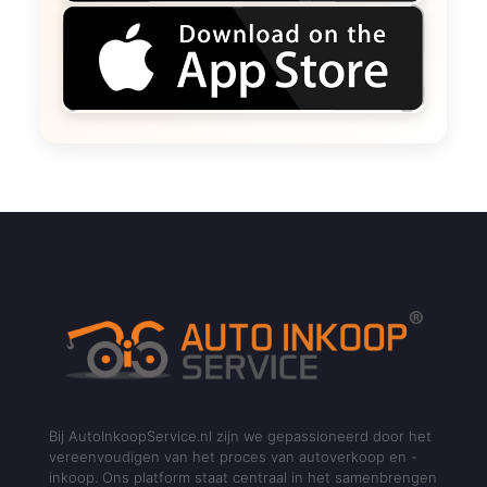
Bij AutoInkoopService.nl zijn we gepassioneerd door het
vereenvoudigen van het proces van autoverkoop en -
inkoop. Ons platform staat centraal in het samenbrengen