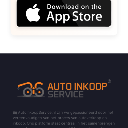
Bij AutoInkoopService.nl zijn we gepassioneerd door het
vereenvoudigen van het proces van autoverkoop en -
inkoop. Ons platform staat centraal in het samenbrengen