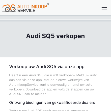
Audi SQ5 verkopen
Verkoop uw Audi SQ5 via onze app
Heeft u een Audi SQ5 die u wilt verkopen? Meld uw auto
dan aan via onze app. Met de nieuwe werkwijze van
AutoInkoopService kunt u eenvoudig en snel uw auto
verkopen. Download de app en volg de stappen om uw
Audi SQ5 aan te melden.
Ontvang biedingen van gekwalificeerde dealers
Zodra u uw Audi SQ5 heeft aangemeld, ontvangt u