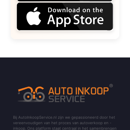
Bij AutoInkoopService.nl zijn we gepassioneerd door het
vereenvoudigen van het proces van autoverkoop en -
inkoop. Ons platform staat centraal in het samenbrengen