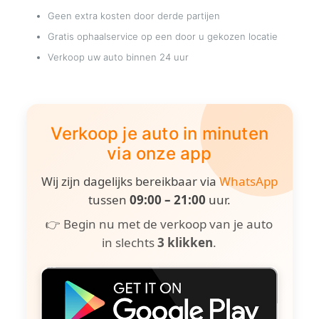
Geen extra kosten door derde partijen
Gratis ophaalservice op een door u gekozen locatie
Verkoop uw auto binnen 24 uur
Verkoop je auto in minuten
via onze app
Wij zijn dagelijks bereikbaar via
WhatsApp
tussen
09:00 – 21:00
uur.
👉 Begin nu met de verkoop van je auto
in slechts
3 klikken
.