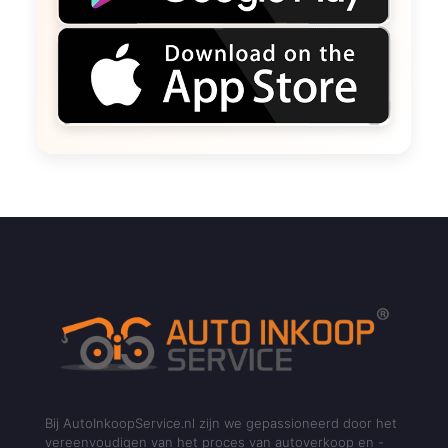
Bij AutoInkoopService.nl zijn we gepassioneerd door het
vereenvoudigen van het proces van autoverkoop en -