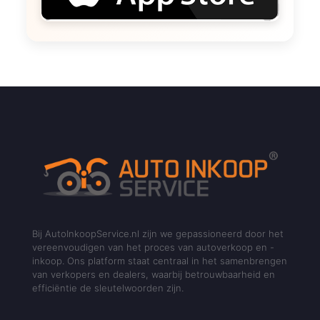
Bij AutoInkoopService.nl zijn we gepassioneerd door het
vereenvoudigen van het proces van autoverkoop en -
inkoop. Ons platform staat centraal in het samenbrengen
van verkopers en dealers, waarbij betrouwbaarheid en
efficiëntie de sleutelwoorden zijn.