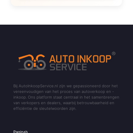
Bij AutoInkoopService.nl zijn we gepassioneerd door het
vereenvoudigen van het proces van autoverkoop en -
inkoop. Ons platform staat centraal in het samenbrengen
van verkopers en dealers, waarbij betrouwbaarheid en
efficiëntie de sleutelwoorden zijn.
Pagina’s