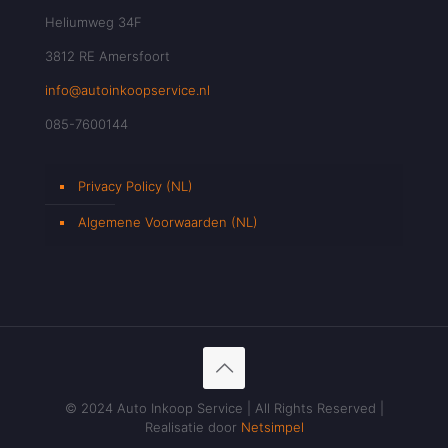
Heliumweg 34F
3812 RE Amersfoort
info@autoinkoopservice.nl
085-7600144
Privacy Policy (NL)
Algemene Voorwaarden (NL)
© 2024 Auto Inkoop Service | All Rights Reserved |
Realisatie door
Netsimpel