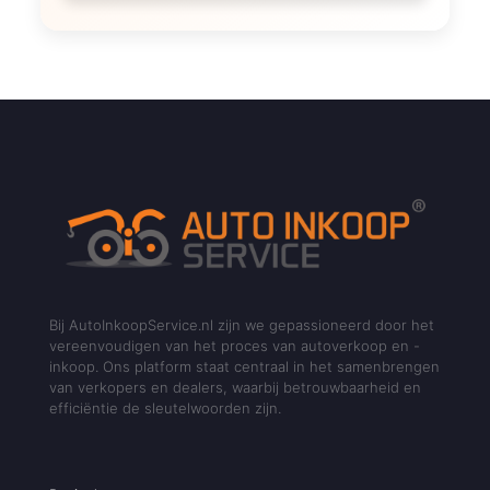
Bij AutoInkoopService.nl zijn we gepassioneerd door het
vereenvoudigen van het proces van autoverkoop en -
inkoop. Ons platform staat centraal in het samenbrengen
van verkopers en dealers, waarbij betrouwbaarheid en
efficiëntie de sleutelwoorden zijn.