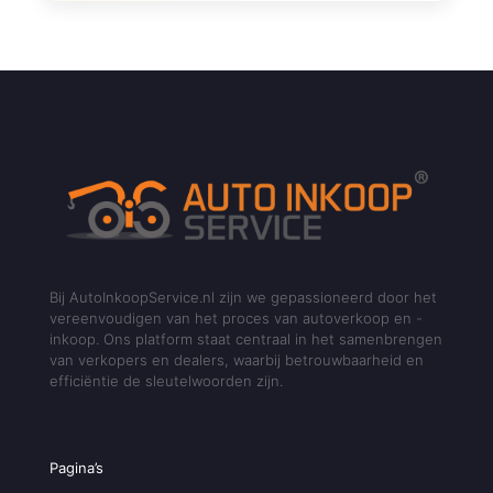
Bij AutoInkoopService.nl zijn we gepassioneerd door het
vereenvoudigen van het proces van autoverkoop en -
inkoop. Ons platform staat centraal in het samenbrengen
van verkopers en dealers, waarbij betrouwbaarheid en
efficiëntie de sleutelwoorden zijn.
Pagina’s