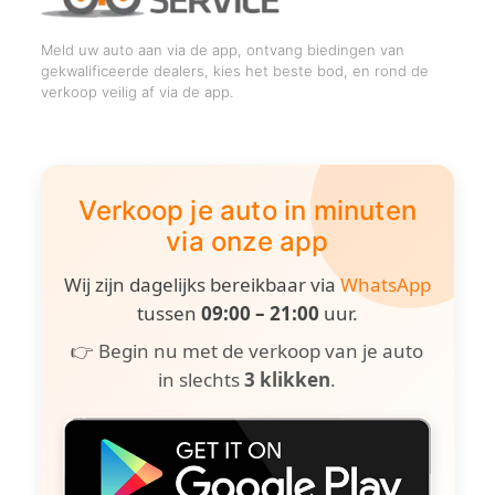
Meld uw auto aan via de app, ontvang biedingen van
gekwalificeerde dealers, kies het beste bod, en rond de
verkoop veilig af via de app.
Verkoop je auto in minuten
via onze app
Wij zijn dagelijks bereikbaar via
WhatsApp
tussen
09:00 – 21:00
uur.
👉 Begin nu met de verkoop van je auto
in slechts
3 klikken
.