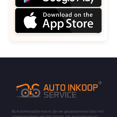
Bij AutoInkoopService.nl zijn we gepassioneerd door het
vereenvoudigen van het proces van autoverkoop en -