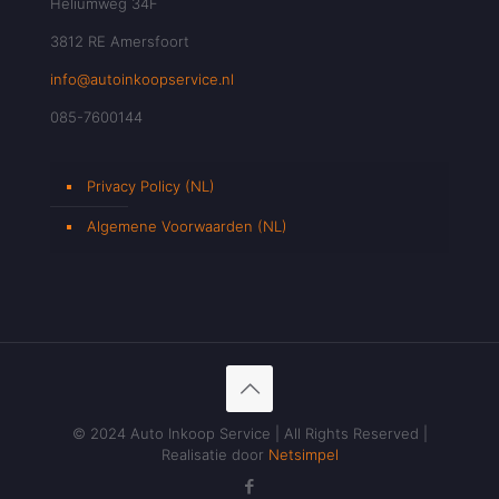
Heliumweg 34F
3812 RE Amersfoort
info@autoinkoopservice.nl
085-7600144
Privacy Policy (NL)
Algemene Voorwaarden (NL)
© 2024 Auto Inkoop Service | All Rights Reserved |
Realisatie door
Netsimpel