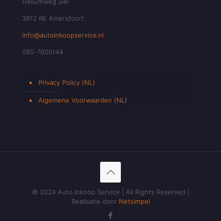
Heliumweg 34F
3812 RE Amersfoort
info@autoinkoopservice.nl
085-7600144
Privacy Policy (NL)
Algemene Voorwaarden (NL)
© 2024 Auto Inkoop Service | All Rights Reserved |
Realisatie door
Netsimpel