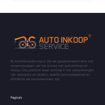
Bij AutoInkoopService.nl zijn we gepassioneerd door het
vereenvoudigen van het proces van autoverkoop en -
inkoop. Ons platform staat centraal in het samenbrengen
van verkopers en dealers, waarbij betrouwbaarheid en
efficiëntie de sleutelwoorden zijn.
Pagina’s