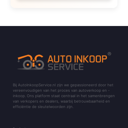
Bij AutoInkoopService.nl zijn we gepassioneerd door het
vereenvoudigen van het proces van autoverkoop en -
inkoop. Ons platform staat centraal in het samenbrengen
van verkopers en dealers, waarbij betrouwbaarheid en
efficiëntie de sleutelwoorden zijn.