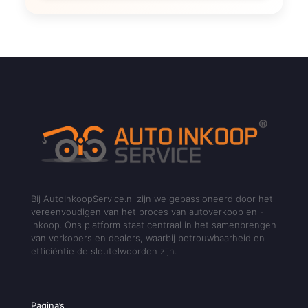
Bij AutoInkoopService.nl zijn we gepassioneerd door het
vereenvoudigen van het proces van autoverkoop en -
inkoop. Ons platform staat centraal in het samenbrengen
van verkopers en dealers, waarbij betrouwbaarheid en
efficiëntie de sleutelwoorden zijn.
Pagina’s