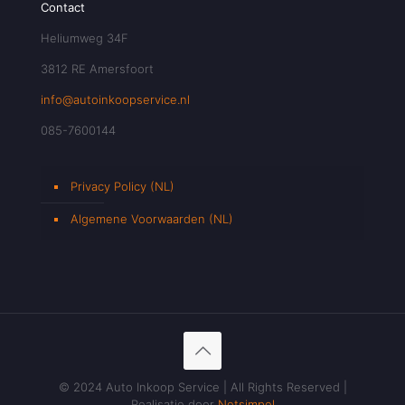
Contact
Heliumweg 34F
3812 RE Amersfoort
info@autoinkoopservice.nl
085-7600144
Privacy Policy (NL)
Algemene Voorwaarden (NL)
© 2024 Auto Inkoop Service | All Rights Reserved |
Realisatie door
Netsimpel