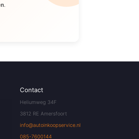
en
.
Contact
Heliumweg 34F
3812 RE Amersfoort
info@autoinkoopservice.nl
085-7600144