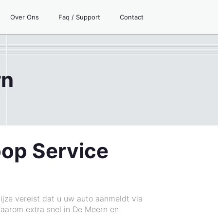
Over Ons
Faq / Support
Contact
rn
oop Service
jze vereist dat u uw auto aanmeldt via
 daarom extra snel in De Meern en