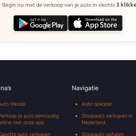
 Begin nu met de verkoop van je auto in slechts
3 klikk
na’s
Navigatie
Auto Inkoop
Auto opkoper
Verkoop je auto eenvoudig
Sloopauto verkopen in
online met onze app
Nederland
Kapotte auto verkopen
Sloopauto ophalen