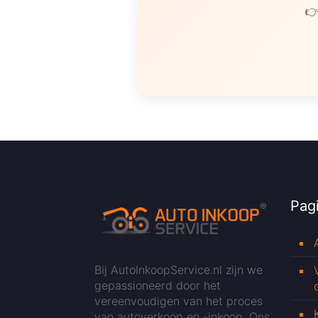
👉
Pagi
Bij AutoInkoopService.nl zijn we
gepassioneerd door het
vereenvoudigen van het proces
van autoverkoop en -inkoop. Ons