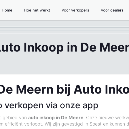
Home
Hoe het werkt
Voor verkopers
Voor dealers
uto Inkoop in De Mee
De Meern bij Auto Ink
o verkopen via onze app
et gebied van
auto inkoop in De Meern
. Onze nieuwe werkwi
n efficiënt verloopt. Wij zijn gevestigd in Soest en kunnen