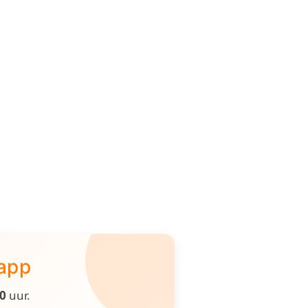
 app
00
uur.