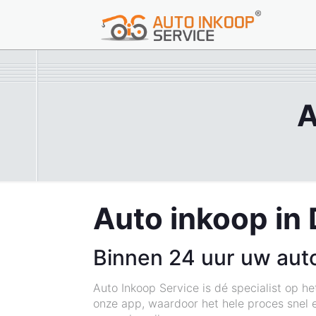
A
Auto inkoop in 
Binnen 24 uur uw aut
Auto Inkoop Service is dé specialist op h
onze app, waardoor het hele proces snel e