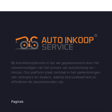
Bij AutoInkoopService.nl zijn we gepassioneerd door het
vereenvoudigen van het proces van autoverkoop en -
inkoop. Ons platform staat centraal in het samenbrengen
van verkopers en dealers, waarbij betrouwbaarheid en
efficiëntie de sleutelwoorden zijn.
Pagina’s