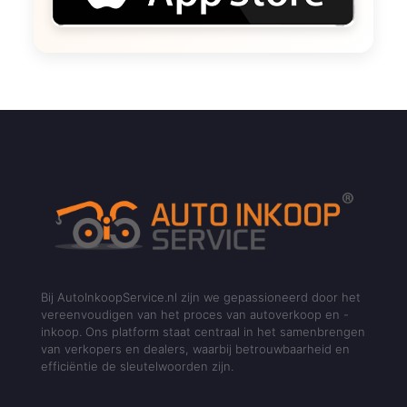
Bij AutoInkoopService.nl zijn we gepassioneerd door het
vereenvoudigen van het proces van autoverkoop en -
inkoop. Ons platform staat centraal in het samenbrengen
van verkopers en dealers, waarbij betrouwbaarheid en
efficiëntie de sleutelwoorden zijn.