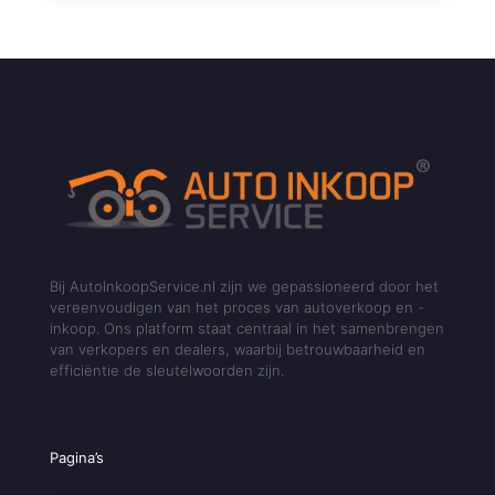
Bij AutoInkoopService.nl zijn we gepassioneerd door het
vereenvoudigen van het proces van autoverkoop en -
inkoop. Ons platform staat centraal in het samenbrengen
van verkopers en dealers, waarbij betrouwbaarheid en
efficiëntie de sleutelwoorden zijn.
Pagina’s