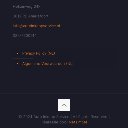
Heliumweg 34F
3812 RE Amersfoort
info@autoinkoopservice.nl
085-7600144
Privacy Policy (NL)
Algemene Voorwaarden (NL)
© 2024 Auto Inkoop Service | All Rights Reserved |
Realisatie door
Netsimpel