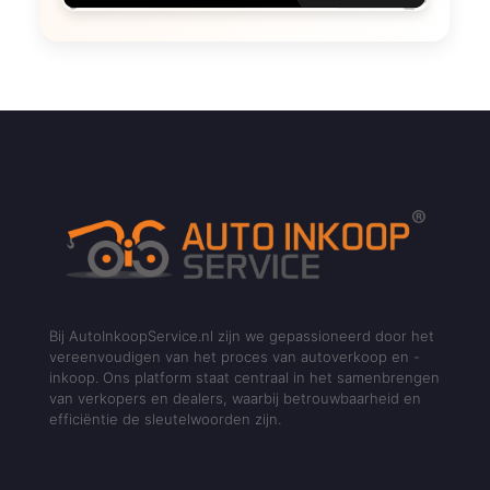
Bij AutoInkoopService.nl zijn we gepassioneerd door het
vereenvoudigen van het proces van autoverkoop en -
inkoop. Ons platform staat centraal in het samenbrengen
van verkopers en dealers, waarbij betrouwbaarheid en
efficiëntie de sleutelwoorden zijn.