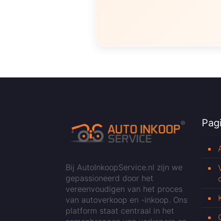
Pagi
Bij AutoInkoopService.nl zijn we
gepassioneerd door het
vereenvoudigen van het proces
van autoverkoop en -inkoop. Ons
platform staat centraal in het