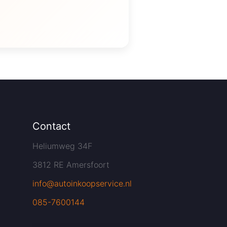
Contact
Heliumweg 34F
3812 RE Amersfoort
info@autoinkoopservice.nl
085-7600144