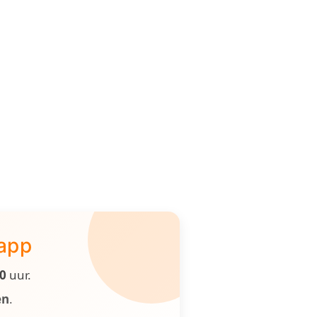
 app
00
uur.
en
.