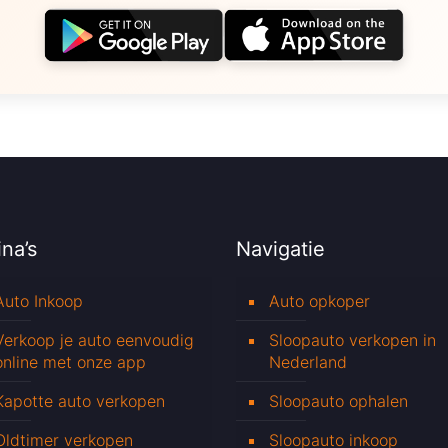
na’s
Navigatie
Auto Inkoop
Auto opkoper
Verkoop je auto eenvoudig
Sloopauto verkopen in
online met onze app
Nederland
Kapotte auto verkopen
Sloopauto ophalen
Oldtimer verkopen
Sloopauto inkoop