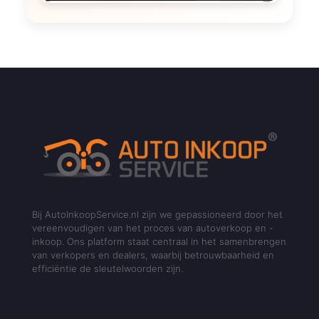
Bij AutoInkoopService.nl zijn we gepassioneerd door het
vereenvoudigen van het proces van autoverkoop en -
inkoop. Ons platform staat centraal in het samenbrengen
van verkopers en dealers, waarbij betrouwbaarheid en
efficiëntie de sleutelwoorden zijn.