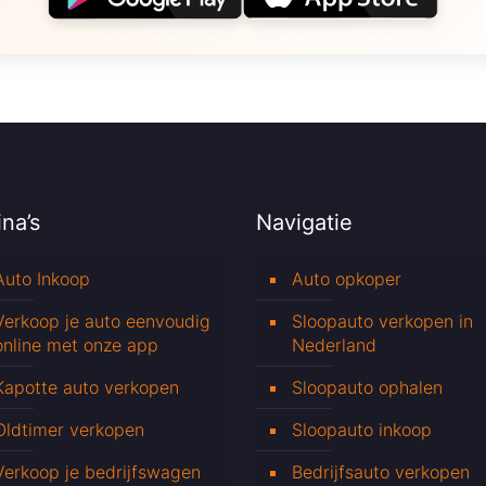
na’s
Navigatie
Auto Inkoop
Auto opkoper
Verkoop je auto eenvoudig
Sloopauto verkopen in
online met onze app
Nederland
Kapotte auto verkopen
Sloopauto ophalen
Oldtimer verkopen
Sloopauto inkoop
Verkoop je bedrijfswagen
Bedrijfsauto verkopen