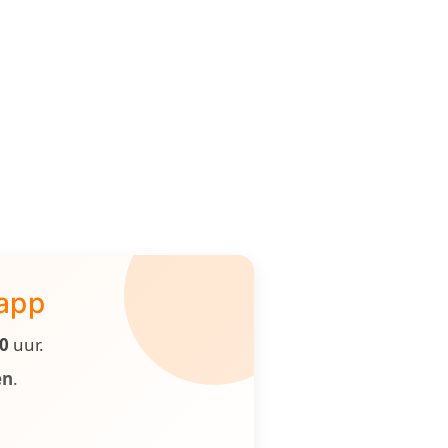
 app
00
uur.
en
.