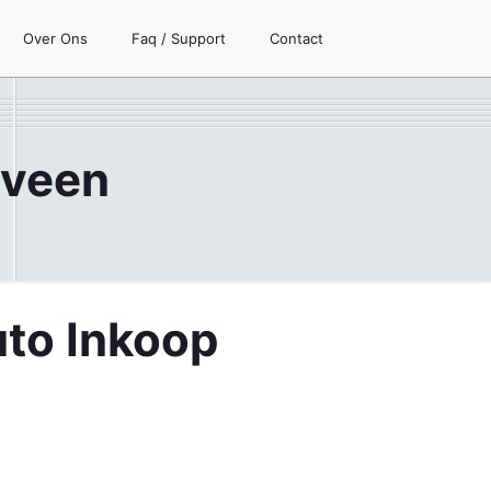
Over Ons
Faq / Support
Contact
rveen
uto Inkoop