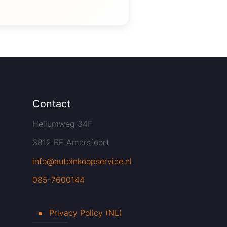
Contact
Heliumweg 34F
3812 RE Amersfoort
info@autoinkoopservice.nl
085-7600144
Privacy Policy (NL)