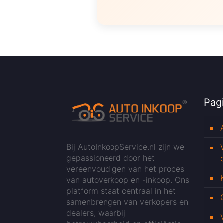
Pagi
Bij AutoInkoopService.nl zijn we
gepassioneerd door het
vereenvoudigen van het proces
van autoverkoop en -inkoop. Ons
platform staat centraal in het
samenbrengen van verkopers en
dealers, waarbij