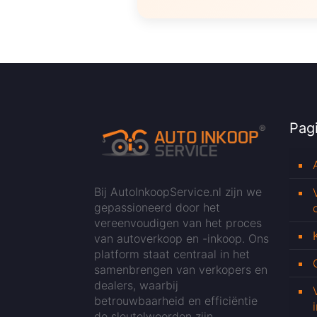
Pagi
Bij AutoInkoopService.nl zijn we
gepassioneerd door het
vereenvoudigen van het proces
van autoverkoop en -inkoop. Ons
platform staat centraal in het
samenbrengen van verkopers en
dealers, waarbij
betrouwbaarheid en efficiëntie
de sleutelwoorden zijn.