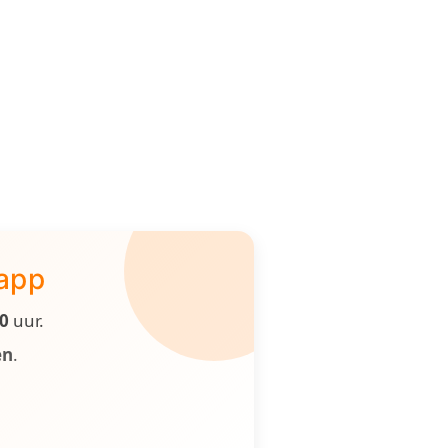
 app
00
uur.
en
.