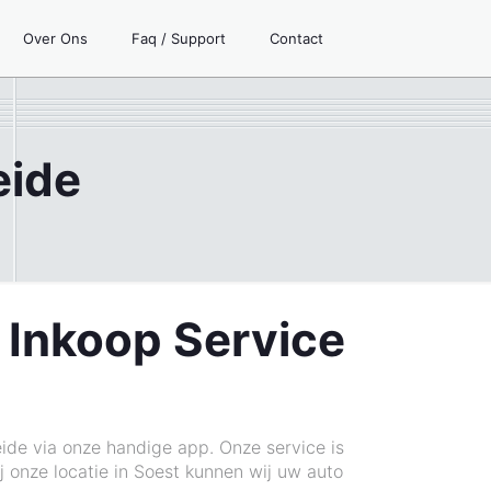
Over Ons
Faq / Support
Contact
eide
o Inkoop Service
eide via onze handige app. Onze service is
ij onze locatie in Soest kunnen wij uw auto