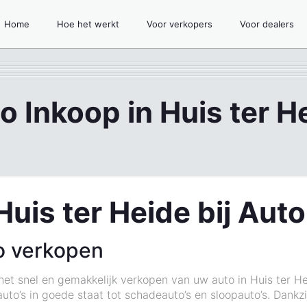
Home
Hoe het werkt
Voor verkopers
Voor dealers
o Inkoop in Huis ter H
Huis ter Heide bij Aut
o verkopen
 het snel en gemakkelijk verkopen van uw auto in Huis ter H
auto’s in goede staat tot schadeauto’s en sloopauto’s. Dankz