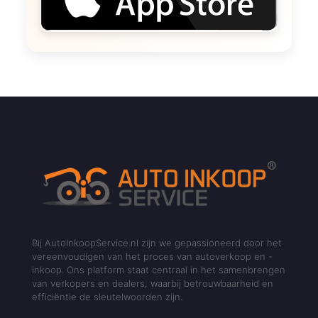
Bij AutoInkoopService.nl zijn we gepassioneerd door het
vereenvoudigen van het proces van autoverkoop en -
inkoop. Ons platform staat centraal in het samenbrengen
van verkopers en dealers, waarbij betrouwbaarheid en
efficiëntie de sleutelwoorden zijn.