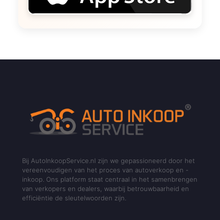
Bij AutoInkoopService.nl zijn we gepassioneerd door het
vereenvoudigen van het proces van autoverkoop en -
inkoop. Ons platform staat centraal in het samenbrengen
van verkopers en dealers, waarbij betrouwbaarheid en
efficiëntie de sleutelwoorden zijn.