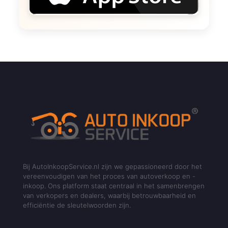
Bij AutoInkoopService.nl zijn we gepassioneerd door het
vereenvoudigen van het proces van autoverkoop en -
inkoop. Ons platform staat centraal in het samenbrengen
van verkopers en dealers, waarbij betrouwbaarheid en
efficiëntie de sleutelwoorden zijn.